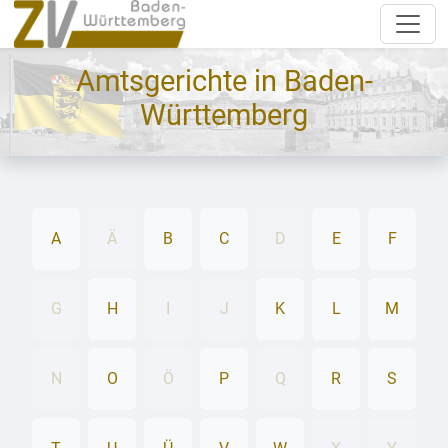
Amtsgerichte in Baden-
Württemberg
A
Ä
B
C
D
E
F
G
H
I
J
K
L
M
N
O
Ö
P
Q
R
S