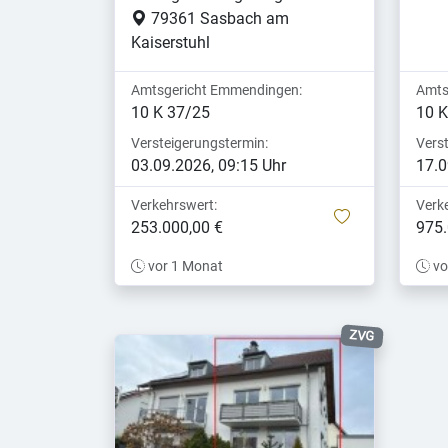
79361 Sasbach am
Kaiserstuhl
Amtsgericht Emmendingen:
Amts
10 K 37/25
10 K
Versteigerungstermin:
Vers
03.09.2026, 09:15 Uhr
17.0
Verkehrswert:
Verk
merken
253.000,00 €
975.
vor 1 Monat
vo
ZVG