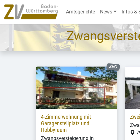
Amtsgerichte
News
Infos & 
Zwangsverst
ZVG
4-Zimmerwohnung mit
Zwe
Garagenstellplatz und
Zwan
Hobbyraum
7
Zwangsversteigerung in