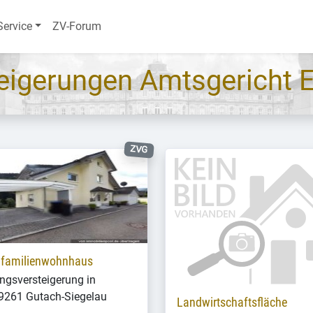
Service
ZV-Forum
eigerungen Amtsgericht
ZVG
ifamilienwohnhaus
gsversteigerung in
9261 Gutach-Siegelau
Landwirtschaftsfläche