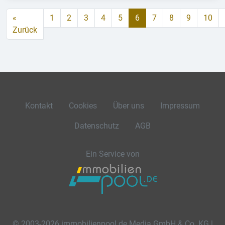
«
1
2
3
4
5
6
7
8
9
10
Zurück
Kontakt
Cookies
Über uns
Impressum
Datenschutz
AGB
Ein Service von
© 2003-2026 immobilienpool.de Media GmbH & Co. KG |