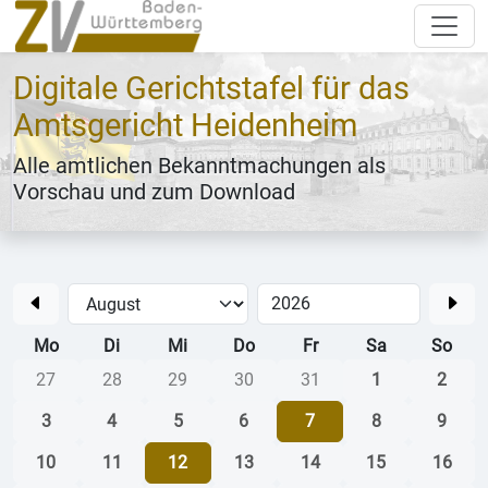
Digitale Gerichtstafel für das
Amtsgericht Heidenheim
Alle amtlichen Bekanntmachungen als
Vorschau und zum Download
Mo
Di
Mi
Do
Fr
Sa
So
27
28
29
30
31
1
2
3
4
5
6
7
8
9
10
11
12
13
14
15
16